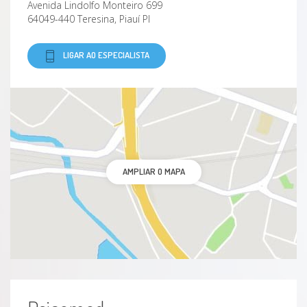
Avenida Lindolfo Monteiro 699
Transtorno Da Personalidade Esquizotípica
64049-440 Teresina, Piauí PI
Transtorno da ansiedade
LIGAR AO ESPECIALISTA
Transtorno Da Personalidade Anti-Social
Transtorno da personalidade paranóide
Transtorno da personalidade obsessivo-
AMPLIAR O MAPA
compulsiva
Transtorno Da Personalidade Histriônica
Transtorno depressivo maior
Transtornos da personalidade