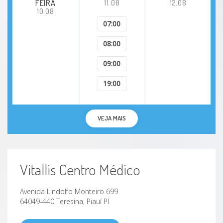
FEIRA
11.08
12.08
Delírio
10.08
07:00
Depressão pós-parto
08:00
Depressão
09:00
19:00
Esquizofrenia E Transtornos Com Características
Psicóticas
VEJA MAIS
Estresse
Hiperatividade
Vitallis Centro Médico
Insônia
Avenida Lindolfo Monteiro 699
Jogo de azar
64049-440 Teresina, Piauí PI