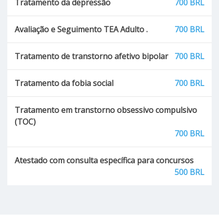
Tratamento da depressão
700 BRL
Instabilidade emocional (angústia, tristeza,
solidão, oscilações)
Avaliação e Seguimento TEA Adulto .
700 BRL
Depressão da adolescência
Tratamento de transtorno afetivo bipolar
700 BRL
Transtorno Alimentar Restritivo Evitativo
Tratamento da fobia social
700 BRL
Tensão pré-menstrual
Tratamento em transtorno obsessivo compulsivo
(TOC)
Transtorno de Déficit de Atenção (TDA)
700 BRL
Compulsão por compras
Atestado com consulta específica para concursos
500 BRL
Tabagismo
Transtorno de estresse pós traumático (TEPT)