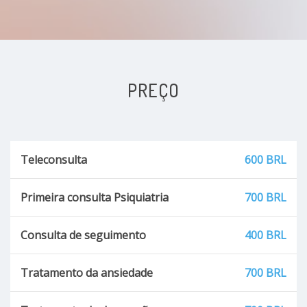
Transtorno obsessivo compulsivo - TOC
Depressão no idoso
Fobia social
PREÇO
Doença de Alzheimer
Demência frontotemporal
Teleconsulta
600 BRL
Demência vascular
Primeira consulta Psiquiatria
700 BRL
Dor crônica
Consulta de seguimento
400 BRL
Manias e tiques
Tratamento da ansiedade
700 BRL
Transtorno de escoriação/skin picking