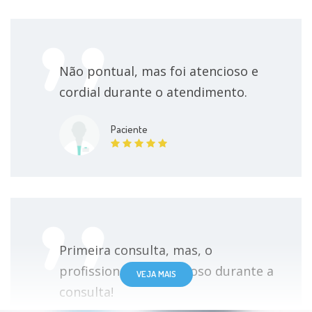
Não pontual, mas foi atencioso e
cordial durante o atendimento.
Paciente
Primeira consulta, mas, o
profissional foi atencioso durante a
VEJA MAIS
consulta!