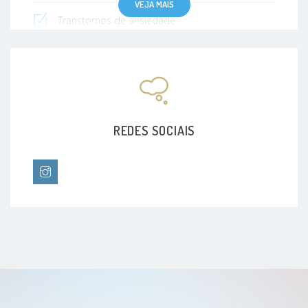
VEJA MAIS
Transtornos de ansiedade
Transtornos do humor
Transtornos Do Sono
Transtornos fóbicos
REDES SOCIAIS
Transtornos Psicóticos
Transtornos Relacionados Ao Uso De Álcool
Síndrome de burnout
Transtorno da personalidade boderline
Bipolaridade