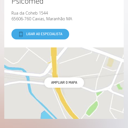
Psicomed
Transtornos de ansiedade generalizados
Rua da Coheb 1544
65606-760 Caxias, Maranhão MA
Transtornos De Estresse Pós-Traumáticos
LIGAR AO ESPECIALISTA
Transtornos Mentais
Transtornos Relacionados Ao Uso De Cocaína
Transtornos relacionados ao uso de
substâncias
AMPLIAR O MAPA
Transtorno do Espectro Autista
Trauma psicológico
Tricotilomania