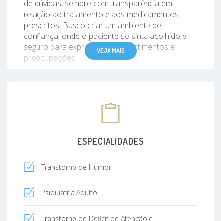
de dúvidas, sempre com transparência em
relação ao tratamento e aos medicamentos
prescritos. Busco criar um ambiente de
confiança, onde o paciente se sinta acolhido e
seguro para expressar seus sentimentos e
VEJA MAIS
preocupações.
Estou à disposição para ajudar quem precisa
enfrentar desafios emocionais ou mentais,
oferecendo cuidado empático, com base no
conhecimento científico e no compromisso com
o bem-estar.
ESPECIALIDADES
Transtorno de Humor
Psiquiatria Adulto
Transtorno de Déficit de Atenção e